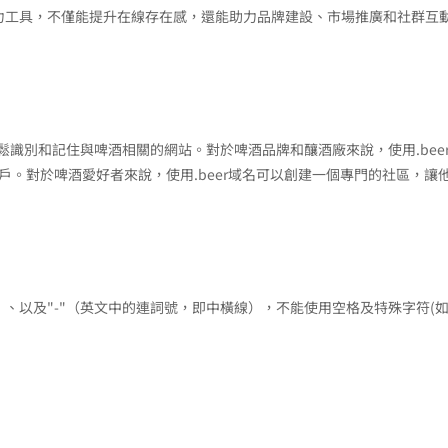
強有力工具，不僅能提升在線存在感，還能助力品牌建設、市場推廣和社群互
客輕鬆識別和記住與啤酒相關的網站。對於啤酒品牌和釀酒廠來說，使用.bee
。對於啤酒愛好者來說，使用.beer域名可以創建一個專門的社區，讓
9）、以及"-"（英文中的連詞號，即中橫線），不能使用空格及特殊字符(如