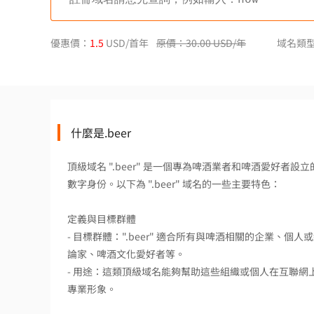
優惠價：
1.5
USD/首年
原價：30.00 USD/年
域名類
什麼是.beer
頂級域名 ".beer" 是一個專為啤酒業者和啤酒愛好
數字身份。以下為 ".beer" 域名的一些主要特色：
定義與目標群體
- 目標群體：".beer" 適合所有與啤酒相關的企業
論家、啤酒文化愛好者等。
- 用途：這類頂級域名能夠幫助這些組織或個人在互聯
專業形象。