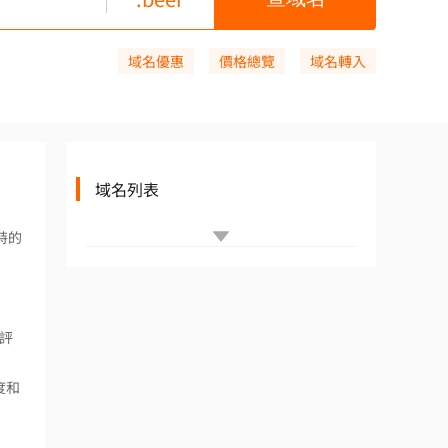
域名優惠
價格總覽
域名轉入
域名列表
特的
酒評
度和