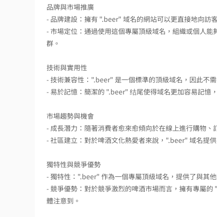
品牌與市場推廣
- 品牌建設：擁有 ".beer" 域名的網站可以更直接
- 市場定位：通過使用這個專屬頂級域名，組織或個人
群。
技術與實用性
- 技術兼容性：".beer" 是一個標準的頂級域名，因
- 易於記憶：簡潔的 ".beer" 结尾使得域名更加容
市場趨勢與機會
- 成長潛力：隨著消費者愈來愈傾向於在線上進行購物、訂
- 社區建立：對於啤酒文化熱愛者來說，".beer" 
獨特性與競爭優勢
- 獨特性：".beer" 作為一個專屬頂級域名，提供了與其
- 競爭優勢：對於競爭激烈的啤酒市場而言，擁有專屬的 "
體注意到。