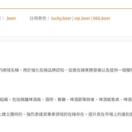
型：
.beer
註冊案例：
lucky.beer
|
vip.beer
|
666.beer
者設立的網域名稱，用於強化在線品牌認知、促進在線業務發展以及提供一個獨
、個人或組織，包括精釀啤酒廠、酒吧、餐廳、啤酒節策辦者、啤酒販售商、啤
網上建立獨特的、強烈表達其專業領域的在線存在，提升其在市場上的識別