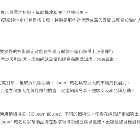
地向訪客展示其業務焦點，幫助構建和強化品牌形象。
能夠更精確地定位其目標市場，特別是那些對啤酒有深入喜愛或專業知識的
此不需要額外的技術設定就能在各種互聯網平臺和設備上正常運行。
易記憶，對於吸引訪客、增加網站流量和提高品牌識知度非常有幫助。
閱訂單、獲取資訊等活動，".beer" 域名具有巨大的市場成長潛力。
域名提供了建立和擴大在線社群的機會，促進知識分享、體驗交流和品牌互動。
他通用頂級域名（如 .com 或 .net）不同的獨特性，使得在線品牌更加突出
.beer" 域名可以幫助品牌在數字領域中建立競爭優勢，更容易被目標消