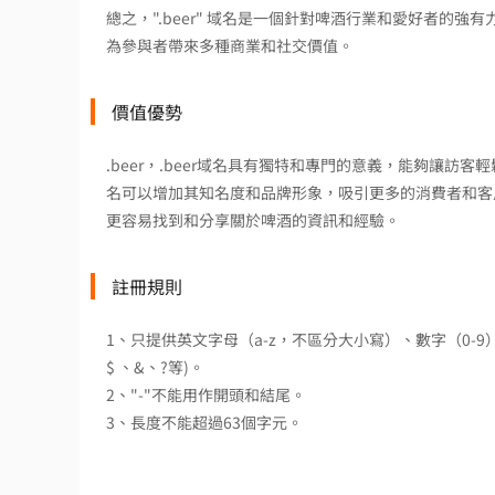
總之，".beer" 域名是一個針對啤酒行業和愛好者的
為參與者帶來多種商業和社交價值。
價值優勢
.beer，.beer域名具有獨特和專門的意義，能夠讓訪
名可以增加其知名度和品牌形象，吸引更多的消費者和客戶
更容易找到和分享關於啤酒的資訊和經驗。
註冊規則
1、只提供英文字母（a-z，不區分大小寫）、數字（0-
$ 、&、?等)。
2、"-"不能用作開頭和結尾。
3、長度不能超過63個字元。