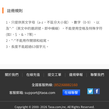
註冊規則
1、只提供英文字母（a-z，不區分大小寫）、數字（0-9）、以
及"-"（英文中的連詞號，即中橫線），不能使用空格及特殊字符
(如!、$ 、&、?等)。
2、"-"不能用作開頭和結尾。
3、長度不能超過63個字元。
關於我們
|
在線充值
|
提交工單
|
違規舉報
|
聯繫我們
全國客服熱線:
(852)68882160
客服郵箱:
support@taoa.com
在線聯繫
Copyright © 2000-
2026 Taoa.com,Inc. All Rights Reserved.