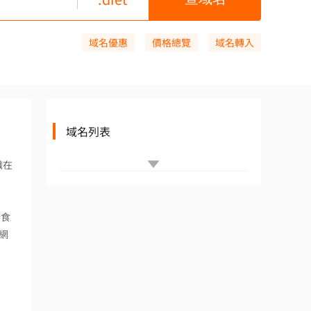
域名優惠
價格總覽
域名轉入
域名列表
織在
康食
網