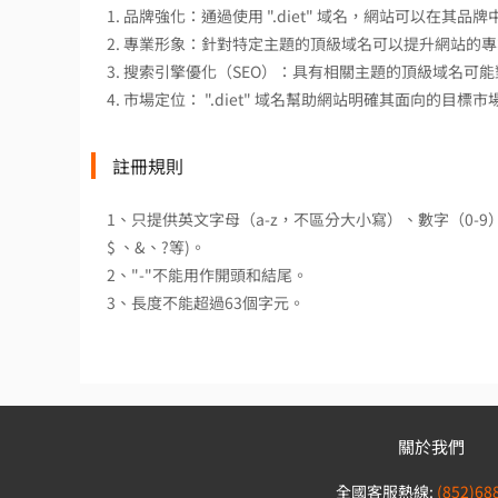
1. 品牌強化：通過使用 ".diet" 域名，網站可以
2. 專業形象：針對特定主題的頂級域名可以提升網站的
3. 搜索引擎優化（SEO）：具有相關主題的頂級域名可
4. 市場定位： ".diet" 域名幫助網站明確其面向的
註冊規則
1、只提供英文字母（a-z，不區分大小寫）、數字（0-
$ 、&、?等)。
2、"-"不能用作開頭和結尾。
3、長度不能超過63個字元。
關於我們
全國客服熱線:
(852)68