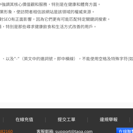
在其品牌中強調其核心價值觀和服務，特別是在健康和體育方面。
專業形象，使訪問者相信該網站是該領域的權威來源。
能對SEO有正面影響，因為它們更有可能匹配特定關鍵詞搜索。
目標市場，特別是那些尋求健康飲食和生活方式改善的用戶。
9）、以及"-"（英文中的連詞號，即中橫線），不能使用空格及特殊字符(如
|
在線充值
|
提交工單
|
違規舉報
|
882160
客服郵箱:
support@taoa.com
在線聯