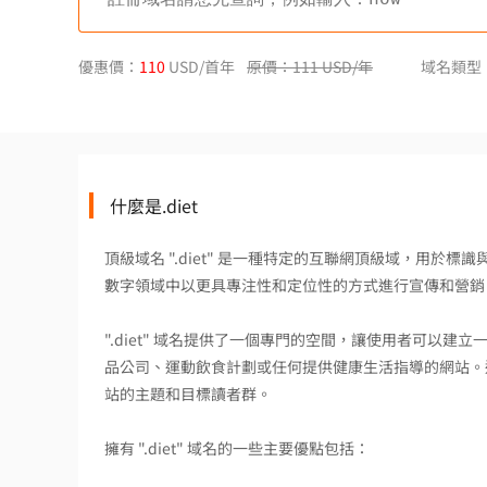
優惠價：
110
USD/首年
原價：111 USD/年
域名類型
什麼是.diet
頂級域名 ".diet" 是一種特定的互聯網頂級域，用
數字領域中以更具專注性和定位性的方式進行宣傳和營銷
".diet" 域名提供了一個專門的空間，讓使用者可以
品公司、運動飲食計劃或任何提供健康生活指導的網站。
站的主題和目標讀者群。
擁有 ".diet" 域名的一些主要優點包括：