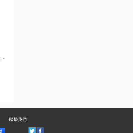
!、
聯繫我們
繫