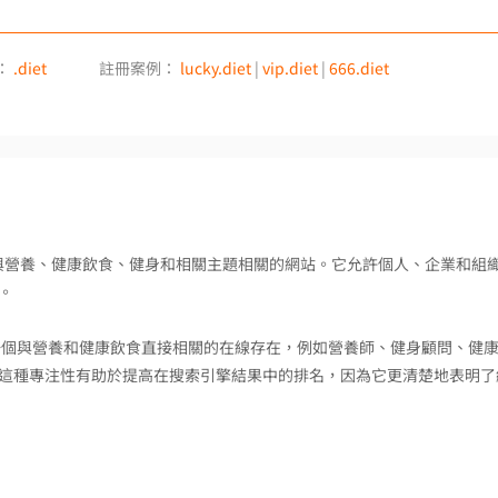
：
.diet
註冊案例：
lucky.diet
|
vip.diet
|
666.diet
於標識與營養、健康飲食、健身和相關主題相關的網站。它允許個人、企業和組
。
建立一個與營養和健康飲食直接相關的在線存在，例如營養師、健身顧問、健
這種專注性有助於提高在搜索引擎結果中的排名，因為它更清楚地表明了