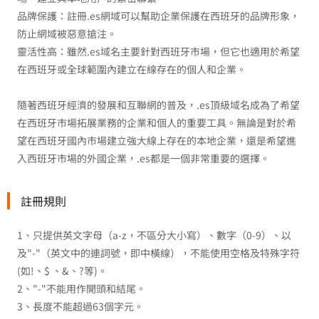
品牌保護：註冊.es網域可以幫助企業保護在西班牙的品牌形象，
防止網域被惡意搶注。
靈活性高：雖然.es域名主要針對西班牙市場，但它也適用於希望
在西班牙或全球範圍內建立在線存在的個人和企業。
隨著西班牙經濟的發展和互聯網的普及，.es頂級域名成為了希望
在西班牙市場拓展業務的企業和個人的重要工具。無論是對於希
望在西班牙國內市場建立強大線上存在的本地企業，還是希望進
入西班牙市場的外國企業，.es都是一個非常重要的選擇。
註冊規則
1、只提供英文字母（a-z，不區分大小寫）、數字（0-9）、以
及"-"（英文中的連詞號，即中橫線），不能使用空格及特殊字符
(如!、$ 、&、?等)。
2、"-"不能用作開頭和結尾。
3、長度不能超過63個字元。