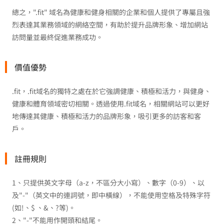
總之，".fit" 域名為健康和健身相關的企業和個人提供了專屬且強
烈表達其業務領域的網絡空間，有助於提升品牌形象、增加網站
訪問量並最終促進業務成功。
價值優勢
.fit，.fit域名的獨特之處在於它強調健康、積極和活力，與健身、
健康和體育領域密切相關。透過使用.fit域名，相關網站可以更好
地傳達其健康、積極和活力的品牌形象，吸引更多的訪客和客
戶。
註冊規則
1、只提供英文字母（a-z，不區分大小寫）、數字（0-9）、以
及"-"（英文中的連詞號，即中橫線），不能使用空格及特殊字符
(如!、$ 、&、?等)。
2、"-"不能用作開頭和結尾。