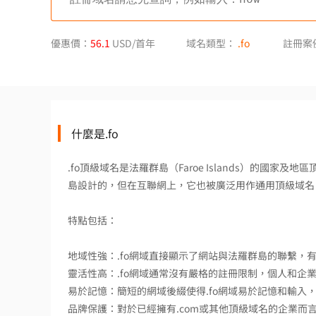
優惠價：
56.1
USD/首年
域名類型：
.fo
註冊案
什麼是.fo
.fo頂級域名是法羅群島（Faroe Islands）的國家及地區
島設計的，但在互聯網上，它也被廣泛用作通用頂級域名
特點包括：
地域性強：.fo網域直接顯示了網站與法羅群島的聯繫，
靈活性高：.fo網域通常沒有嚴格的註冊限制，個人和企
易於記憶：簡短的網域後綴使得.fo網域易於記憶和輸入
品牌保護：對於已經擁有.com或其他頂級域名的企業而