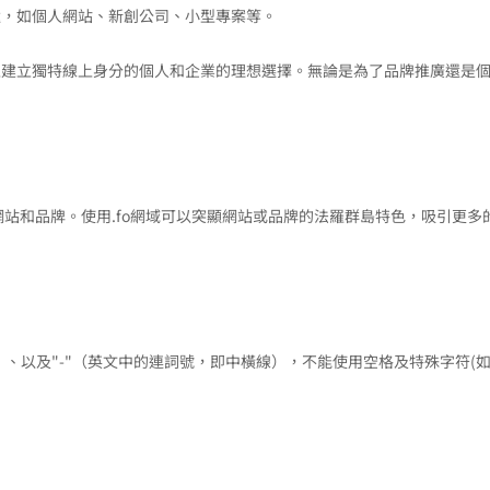
途，如個人網站、新創公司、小型專案等。
路上建立獨特線上身分的個人和企業的理想選擇。無論是為了品牌推廣還是
。
）相關的網站和品牌。使用.fo網域可以突顯網站或品牌的法羅群島特色，吸引更多
9）、以及"-"（英文中的連詞號，即中橫線），不能使用空格及特殊字符(如