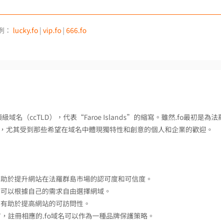
例：
lucky.fo
|
vip.fo
|
666.fo
頂級域名（ccTLD），代表“Faroe Islands”的縮寫。雖然.fo最初是為
，尤其受到那些希望在域名中體現獨特性和創意的個人和企業的歡迎。
有助於提升網站在法羅群島市場的認可度和可信度。
業可以根據自己的需求自由選擇網域。
，有助於提高網站的可訪問性。
言，註冊相應的.fo域名可以作為一種品牌保護策略。