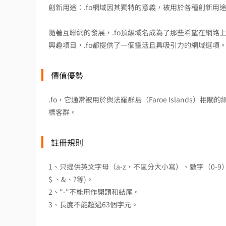
創新用途：.fo網域因其獨特的意義，被用於各種創新用
隨著互聯網的發展，.fo頂級域名成為了那些希望在網
興趣項目，.fo都提供了一個靈活且具吸引力的網域選項
價值優勢
.fo，它通常被用於與法羅群島（Faroe Islands
標客群。
註冊規則
1、只提供英文字母（a-z，不區分大小寫）、數字（0-
$ 、&、?等)。
2、"-"不能用作開頭和結尾。
3、長度不能超過63個字元。