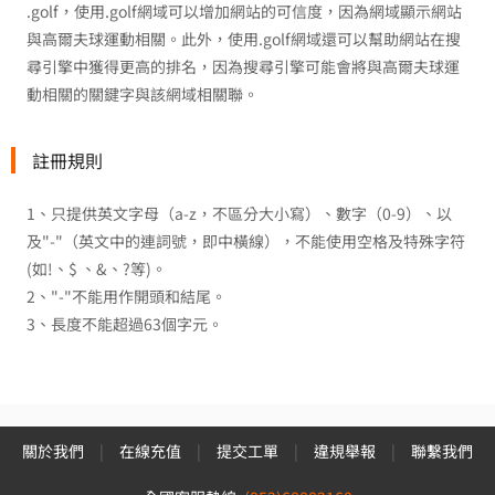
.golf，使用.golf網域可以增加網站的可信度，因為網域顯示網站
與高爾夫球運動相關。此外，使用.golf網域還可以幫助網站在搜
尋引擎中獲得更高的排名，因為搜尋引擎可能會將與高爾夫球運
動相關的關鍵字與該網域相關聯。
註冊規則
1、只提供英文字母（a-z，不區分大小寫）、數字（0-9）、以
及"-"（英文中的連詞號，即中橫線），不能使用空格及特殊字符
(如!、$ 、&、?等)。
2、"-"不能用作開頭和結尾。
3、長度不能超過63個字元。
關於我們
|
在線充值
|
提交工單
|
違規舉報
|
聯繫我們