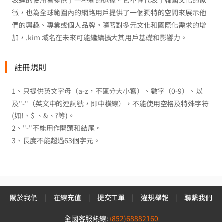
表達的使用者提供了一種新的選擇。它不僅代表了韓國文化的象
徵，也為全球範圍內的網路用戶提供了一個獨特的空間來展示他
們的興趣、專業或個人品牌。隨著對多元文化和國際化需求的增
加，.kim 域名在未來可能繼續擴大其用戶基礎和影響力。
註冊規則
1、只提供英文字母（a-z，不區分大小寫）、數字（0-9）、以
及"-"（英文中的連詞號，即中橫線），不能使用空格及特殊字符
(如!、$ 、&、?等)。
2、"-"不能用作開頭和結尾。
3、長度不能超過63個字元。
關於我們
|
在線充值
|
提交工單
|
違規舉報
|
聯繫我們
全國客服熱線:
(852)68882160