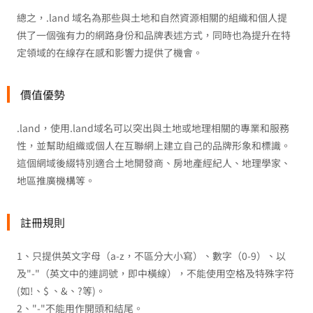
總之，.land 域名為那些與土地和自然資源相關的組織和個人提
供了一個強有力的網路身份和品牌表述方式，同時也為提升在特
定領域的在線存在感和影響力提供了機會。
價值優勢
.land，使用.land域名可以突出與土地或地理相關的專業和服務
性，並幫助組織或個人在互聯網上建立自己的品牌形象和標識。
這個網域後綴特別適合土地開發商、房地產經紀人、地理學家、
地區推廣機構等。
註冊規則
1、只提供英文字母（a-z，不區分大小寫）、數字（0-9）、以
及"-"（英文中的連詞號，即中橫線），不能使用空格及特殊字符
(如!、$ 、&、?等)。
2、"-"不能用作開頭和結尾。