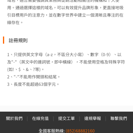
域名，適合需要強調其業務與促銷活動相關性的機構和个人使
用。通過選擇這樣的域名，可以有效提升品牌形象，更直接地吸
引目標用戶的注意力，並在數字世界中建立一個清晰且專注的在
線存在。
註冊規則
1、只提供英文字母（a-z，不區分大小寫）、數字（0-9）、以
及"-"（英文中的連詞號，即中橫線），不能使用空格及特殊字符
(如!、$ 、&、?等)。
2、"-"不能用作開頭和結尾。
3、長度不能超過63個字元。
關於我們
|
在線充值
|
提交工單
|
違規舉報
|
聯繫我們
全國客服熱線:
(852)68882160