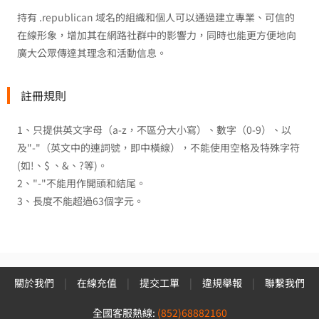
持有 .republican 域名的組織和個人可以通過建立專業、可信的
在線形象，增加其在網路社群中的影響力，同時也能更方便地向
廣大公眾傳達其理念和活動信息。
註冊規則
1、只提供英文字母（a-z，不區分大小寫）、數字（0-9）、以
及"-"（英文中的連詞號，即中橫線），不能使用空格及特殊字符
(如!、$ 、&、?等)。
2、"-"不能用作開頭和結尾。
3、長度不能超過63個字元。
關於我們
|
在線充值
|
提交工單
|
違規舉報
|
聯繫我們
全國客服熱線:
(852)68882160