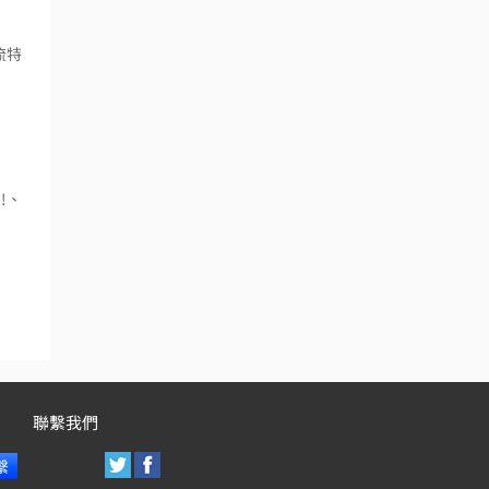
流特
!、
聯繫我們
繫