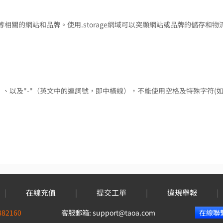
流等相關的網站和品牌。使用.storage網域可以突顯網站或品牌的儲存和物
9）、以及"-"（英文中的連詞號，即中橫線），不能使用空格及特殊字符(如
|
在線充值
|
提交工單
|
違規舉報
|
882160
客服郵箱:
support@taoa.com
在線聯