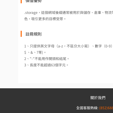
價值優勢
.storage，這個網域後綴通常被用於與儲存、倉庫、物
色，吸引更多的目標受眾。
註冊規則
1、只提供英文字母（a-z，不區分大小寫）、數字（0-
$ 、&、?等)。
2、"-"不能用作開頭和結尾。
3、長度不能超過63個字元。
關於我們
全國客服熱線:
(852)68