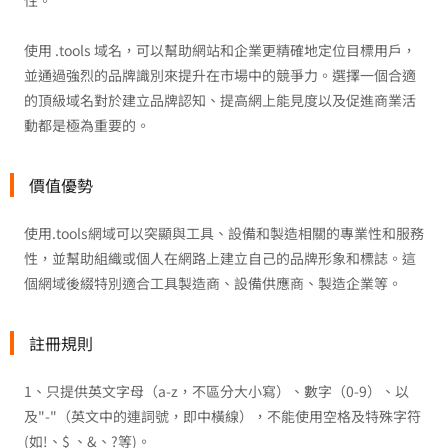
性。
使用 .tools 域名，可以幫助網站和企業更精確地定位目標用戶，
並通過強烈的品牌識別來提升在市場中的競爭力。選擇一個合適
的頂級域名對於建立品牌認知、提高網上能見度以及促進商業活
動都是極為重要的。
價值優勢
使用.tools網域可以突顯與工具、設備和製造相關的專業性和服務
性，並幫助組織或個人在網路上建立自己的品牌形象和標誌。這
個網域後綴特別適合工具製造商、設備供應商、製造企業等。
註冊規則
1、只提供英文字母（a-z，不區分大小寫）、數字（0-9）、以
及"-"（英文中的連詞號，即中橫線），不能使用空格及特殊字符
(如!、$ 、&、?等)。