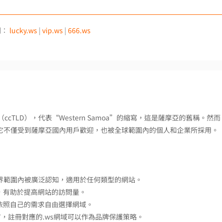
例：
lucky.ws
|
vip.ws
|
666.ws
ccTLD），代表“Western Samoa”的縮寫，這是薩摩亞的舊稱。然而
，因此它不僅受到薩摩亞國內用戶歡迎，也被全球範圍內的個人和企業所採用。
全世界範圍內被廣泛認知，適用於任何類型的網站。
，有助於提高網站的訪問量。
依照自己的需求自由選擇網域。
言，註冊對應的.ws網域可以作為品牌保護策略。