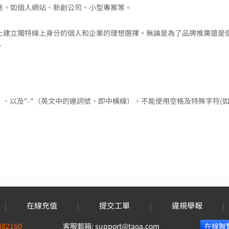
用途，如個人網站、新創公司、小型專案等。
路上建立獨特線上身分的個人和企業的理想選擇。無論是為了品牌推廣還是
。
9）、以及"-"（英文中的連詞號，即中橫線），不能使用空格及特殊字符(如
|
在線充值
|
提交工單
|
違規舉報
|
882160
客服郵箱:
support@taoa.com
在線聯