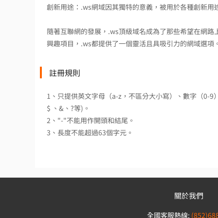
創新用途：.ws網域因其獨特的意義，被用於各種創新
隨著互聯網的發展，.ws頂級域名成為了那些希望在網
興趣項目，.ws都提供了一個靈活且具吸引力的網域選項
註冊規則
1、只提供英文字母（a-z，不區分大小寫）、數字（0-
$ 、&、?等)。
2、"-"不能用作開頭和結尾。
3、長度不能超過63個字元。
關於我們
全國客服熱線:
(852)68