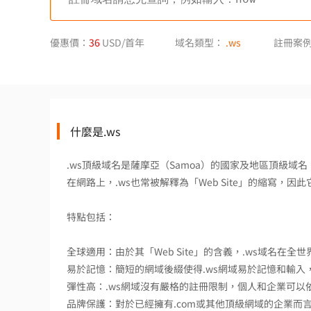
優惠價：
36
USD/首年
域名類型：
.ws
註冊案
什麼是.ws
.ws頂級域名是薩摩亞（Samoa）的國家及地區頂級域名（
在網路上，.ws也常被解釋為「Web Site」的縮寫
特點包括：
全球適用：由於其「Web Site」的含義，.ws域名在
易於記憶：簡短的網域後綴使得.ws網域易於記憶和輸入
彈性高：.ws網域沒有嚴格的註冊限制，個人和企業可以
品牌保護：對於已經擁有.com或其他頂級網域的企業而