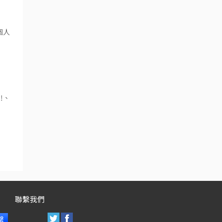
個人
!、
聯繫我們
繫