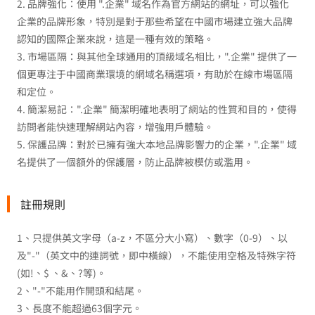
2. 品牌強化：使用 ".企業" 域名作為官方網站的網址，可以強化
企業的品牌形象，特別是對于那些希望在中國市場建立強大品牌
認知的國際企業來說，這是一種有效的策略。
3. 市場區隔：與其他全球通用的頂級域名相比，".企業" 提供了一
個更專注于中國商業環境的網域名稱選項，有助於在線市場區隔
和定位。
4. 簡潔易記：".企業" 簡潔明確地表明了網站的性質和目的，使得
訪問者能快速理解網站內容，增強用戶體驗。
5. 保護品牌：對於已擁有強大本地品牌影響力的企業，".企業" 域
名提供了一個額外的保護層，防止品牌被模仿或濫用。
註冊規則
1、只提供英文字母（a-z，不區分大小寫）、數字（0-9）、以
及"-"（英文中的連詞號，即中橫線），不能使用空格及特殊字符
(如!、$ 、&、?等)。
2、"-"不能用作開頭和結尾。
3、長度不能超過63個字元。