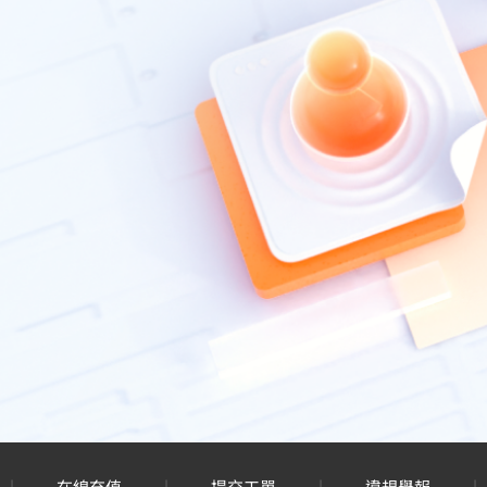
|
在線充值
|
提交工單
|
違規舉報
|